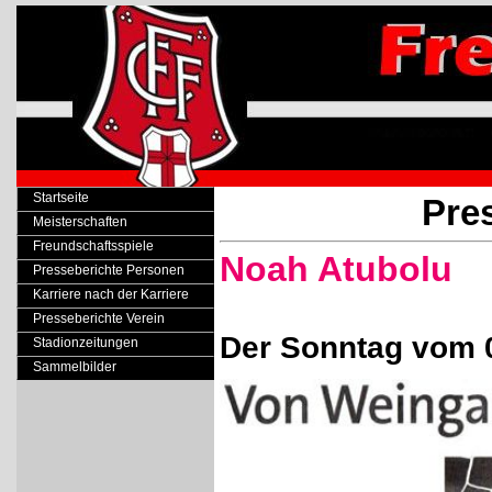
Startseite
Pre
Meisterschaften
Freundschaftsspiele
Noah Atubolu
Presseberichte Personen
Karriere nach der Karriere
Presseberichte Verein
Der Sonntag vom 
Stadionzeitungen
Sammelbilder