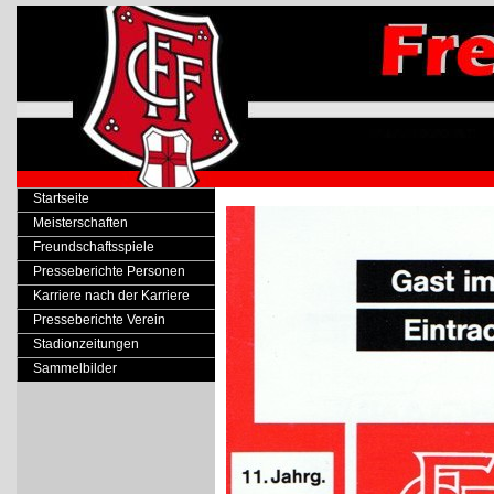
Startseite
Meisterschaften
Freundschaftsspiele
Presseberichte Personen
Karriere nach der Karriere
Presseberichte Verein
Stadionzeitungen
Sammelbilder